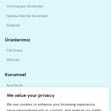
Otomasyon Sistemleri
Fabrika Elektrik Sistemleri
Didaktik
Ürünlerimiz
CW Enerji
Winman
Kurumsal
Ana Sayfa
Hakkımızda
We value your privacy
İletişim
We use cookies to enhance your browsing experience,
serve personalized ads or content, and analyze our traffic.