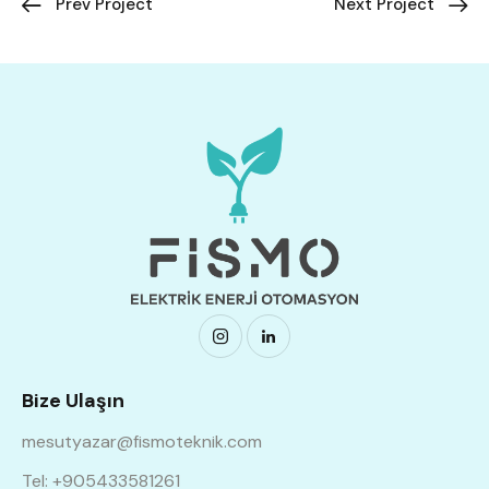
Prev Project
Next Project
Bize Ulaşın
mesutyazar@fismoteknik.com
Tel: +905433581261